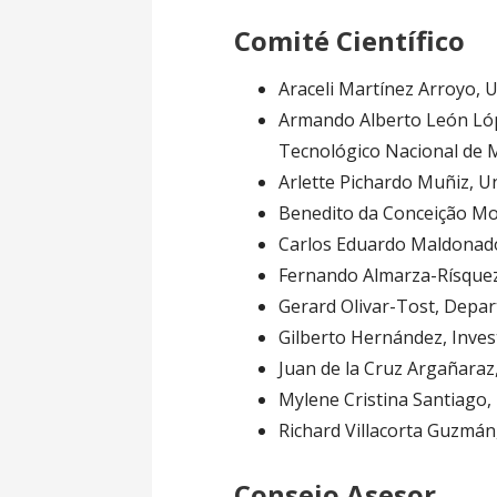
Comité Científico
Araceli Martínez Arroyo, 
Armando Alberto León Lópe
Tecnológico Nacional de 
Arlette Pichardo Muñiz, U
Benedito da Conceição Mont
Carlos Eduardo Maldonado
Fernando Almarza-Rísquez
Gerard Olivar-Tost, Depart
Gilberto Hernández, Inve
Juan de la Cruz Argañaraz
Mylene Cristina Santiago, 
Richard Villacorta Guzmán,
Consejo Asesor