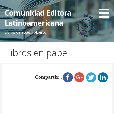
Saltar
al
Comunidad Editora
contenido
Latinoamericana
Libros de acceso abierto
Libros en papel
Compartir...