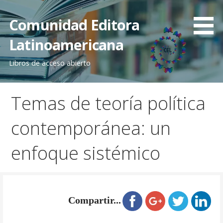
Saltar
al
Comunidad Editora
contenido
Latinoamericana
Libros de acceso abierto
Temas de teoría política
contemporánea: un
enfoque sistémico
Compartir...